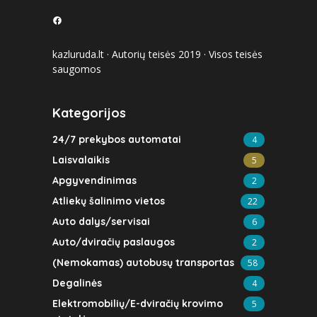
https://www.facebook.com/kazlurudossavivaldybe/
kazluruda.lt · Autorių teisės 2019 · Visos teisės
saugomos
Kategorijos
24/7 prekybos automatai
4
Laisvalaikis
5
Apgyvendinimas
2
Atliekų šalinimo vietos
22
Auto dalys/servisai
6
Auto/dviračių paslaugos
2
(Nemokamas) autobusų transportas
58
Degalinės
4
Elektromobilių/E-dviračių krovimo
5