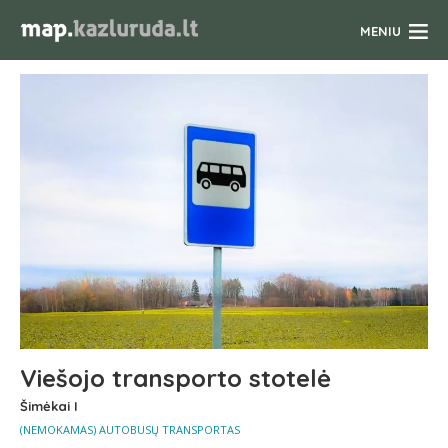
Kazlų
MENIU
Rūda
Viešojo transporto stotelė
Šimėkai I
(NEMOKAMAS) AUTOBUSŲ TRANSPORTAS