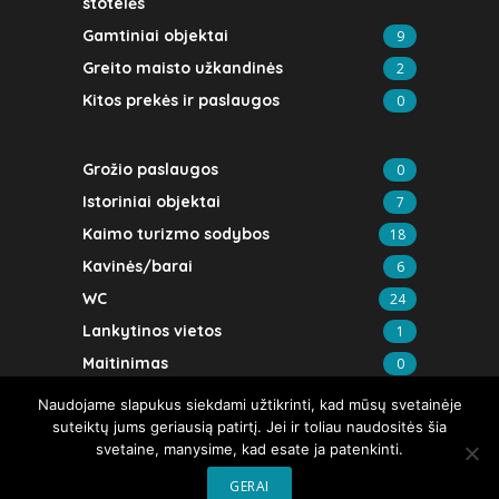
stotelės
Gamtiniai objektai
9
Greito maisto užkandinės
2
Kitos prekės ir paslaugos
0
Grožio paslaugos
0
Istoriniai objektai
7
Kaimo turizmo sodybos
18
Kavinės/barai
6
WC
24
Lankytinos vietos
1
Maitinimas
0
Masažo kabinetai
3
Naudojame slapukus siekdami užtikrinti, kad mūsų svetainėje
suteiktų jums geriausią patirtį. Jei ir toliau naudositės šia
Muziejai/ekspozicijos, galerijos
23
svetaine, manysime, kad esate ja patenkinti.
GERAI