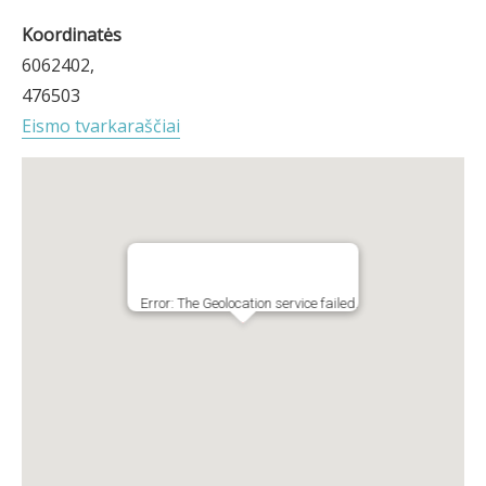
Koordinatės
6062402,
476503
Eismo tvarkaraščiai
Error: The Geolocation service failed.